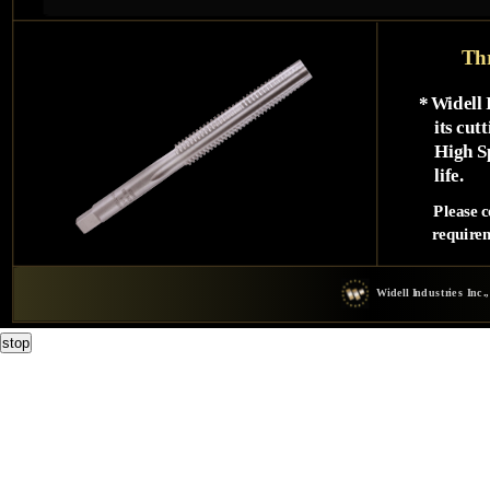
T
h
*
W
i
d
e
l
l
i
t
s
c
u
t
t
H
i
g
h
S
l
i
f
e
.
P
l
e
a
s
e
c
r
e
q
u
i
r
e
W
i
d
e
l
l
I
n
d
u
s
t
r
i
e
s
I
n
c
.
,
stop